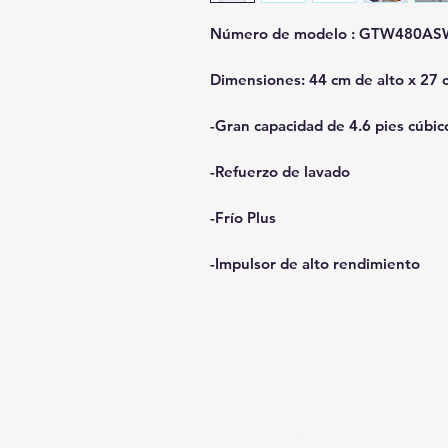
Número
de modelo
: GTW480A
Dimensiones:
44 cm de alto x 27 
-Gran capacidad de 4.6 pies cúbic
-Refuerzo de lavado
-Frío Plus
-Impulsor de alto rendimiento
Contáctanos
817 W Colton Ave, Redlands