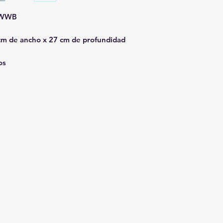
SWWB
cm de ancho x 27 cm de profundidad
os
Horario de la tienda:
, CA 92374
De lunes a domingo, de 10:00 a 18:0