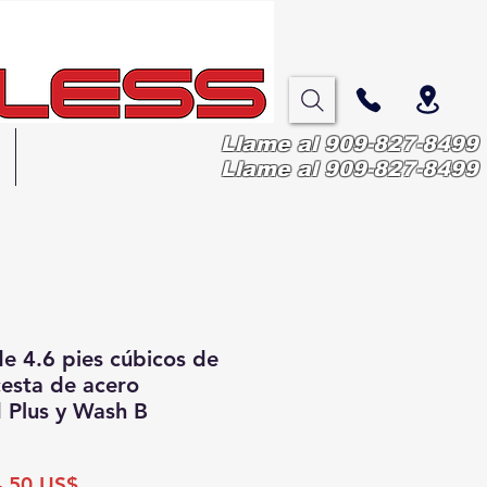
Llame al 909-827-8499
More
Llame al 909-827-8499
 4.6 pies cúbicos de
esta de acero
d Plus y Wash B
cio
Precio
,50 US$