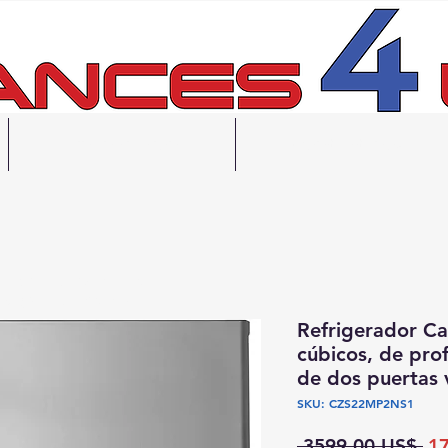
Financiación
Contáctanos
gratuita en 48 horas
ecogida el mismo día
Refrigerador Ca
cúbicos, de pro
de dos puertas v
SKU: CZS22MP2NS1
Pr
 3599,00 US$ 
1