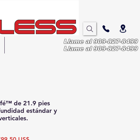
Llame al 909-827-8499
More
Llame al 909-827-8499
fé™ de 21.9 pies
fundidad estándar y
erticales.
ecio
Precio
799,50 US$