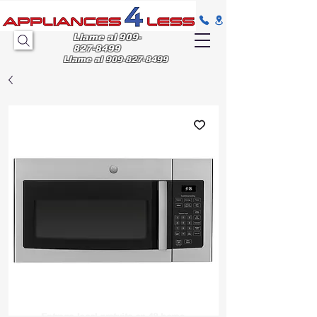
Llame al
909-
827-8499
Llame al
909-827-8499
Entrega
local gratuita en 48 horas