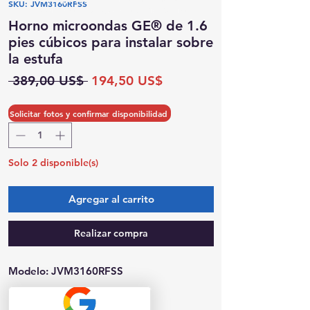
SKU: JVM3160RFSS
Posibilidad de recogida el mismo día
Horno microondas GE® de 1.6
pies cúbicos para instalar sobre
la estufa
Precio
Precio
 389,00 US$ 
194,50 US$
de
oferta
Cantidad
*
Solicitar fotos y confirmar disponibilidad
Solo 2 disponible(s)
Agregar al carrito
Realizar compra
Modelo: JVM3160RFSS
Dimensiones (Ancho x Alto x