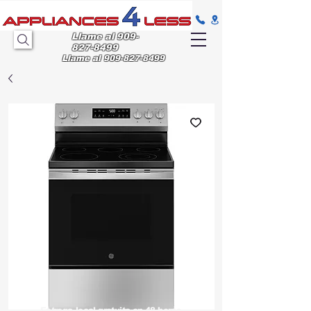
Llame al
909-
827-8499
Llame al
909-827-8499
Entrega
local gratuita en 48 horas