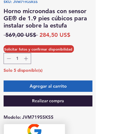
SKU: JVM7195SKSS
Posibilidad de recogida el mismo día
Horno microondas con sensor
GE® de 1.9 pies cúbicos para
instalar sobre la estufa
Precio
Precio
 569,00 US$ 
284,50 US$
de
oferta
Cantidad
*
Solicitar fotos y confirmar disponibilidad
Solo 5 disponible(s)
Agregar al carrito
Realizar compra
Modelo: JVM7195SKSS
Dimensiones (Ancho x Alto x