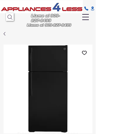
Llame al
909-
827-8499
Llame al
909-827-8499
Entrega
local gratuita en 48 horas