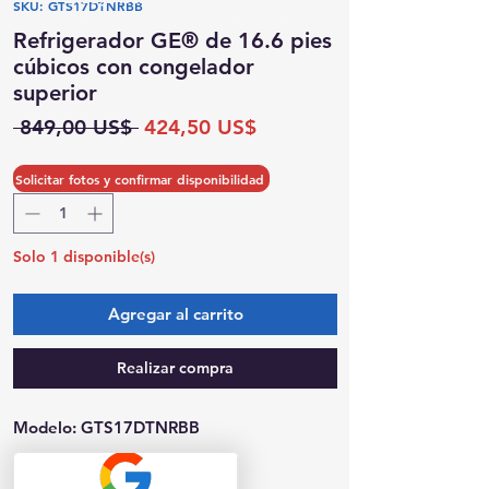
SKU: GTS17DTNRBB
Posibilidad de recogida el mismo día
Refrigerador GE® de 16.6 pies
cúbicos con congelador
superior
Precio
Precio
 849,00 US$ 
424,50 US$
de
oferta
Cantidad
*
Solicitar fotos y confirmar disponibilidad
Solo 1 disponible(s)
Agregar al carrito
Realizar compra
Modelo: GTS17DTNRBB
Dimensiones (Ancho x Alto x