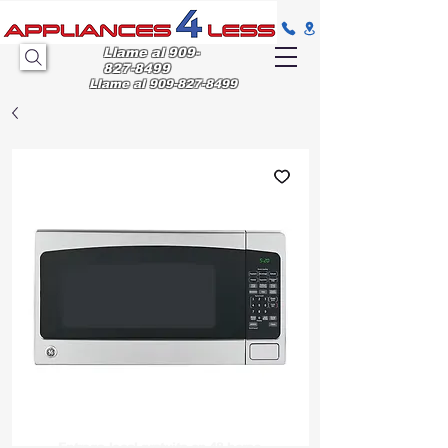
Llame al
909-
827-8499
Llame al
909-827-8499
Entrega
local gratuita en 48 horas