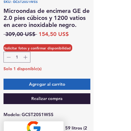
SKU: GCST20S1WSS
Posibilidad de recogida el mismo día
Microondas de encimera GE de
2.0 pies cúbicos y 1200 vatios
en acero inoxidable negro.
Precio
Precio
 309,00 US$ 
154,50 US$
de
oferta
Cantidad
*
Solicitar fotos y confirmar disponibilidad
Solo 1 disponible(s)
Agregar al carrito
Realizar compra
Modelo: GCST20S1WSS
Microondas de sobremesa de 59 litros (2