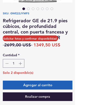
Posibilidad de recogida el mismo día
SKU: GWE22JYMFS
Refrigerador GE de 21.9 pies
cúbicos, de profundidad
central, con puerta francesa y
dispensador interno en FR
Solicitar fotos y confirmar disponibilidad
Precio
Precio
 2699,00 US$ 
1349,50 US$
de
oferta
Cantidad
*
Solo 2 disponible(s)
Agregar al carrito
Realizar compra