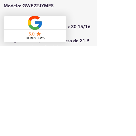
Modelo: GWE22JYMFS
Dimensiones (Ancho x Alto x
Profundidad): 35 3/4 x 69 3/4 x 30 15/16
Refrigerador de puerta francesa de 21.9
pies cúbicos de profundidad estándar con
dispensador interno en acero inoxidable
resistente a las huellas dactilares,
certificación ENERGY STAR.
Contáctanos
817 W Colton Ave, Redlands, CA 92374
Teléfono:
909-827-8499
jjappliances4less@gmail.com