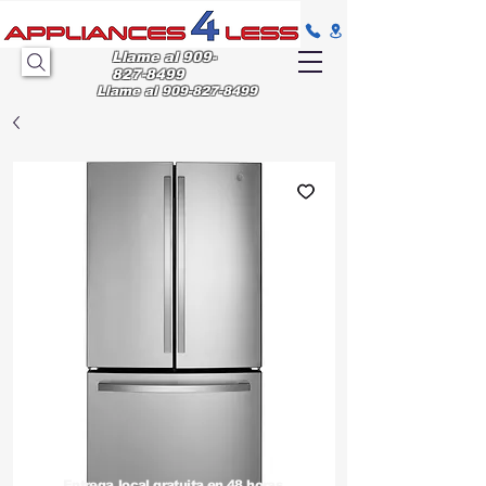
Llame al
909-
827-8499
Llame al
909-827-8499
Entrega
local gratuita en 48 horas