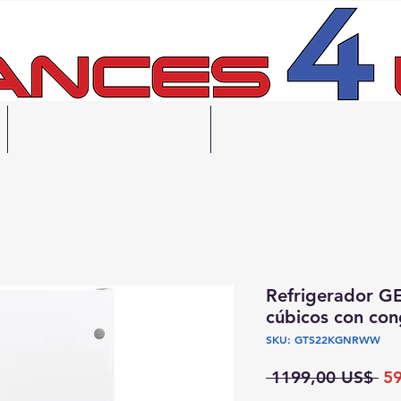
Financiación
Contáctanos
gratuita en 48 horas
ecogida el mismo día
Refrigerador G
cúbicos con con
SKU: GTS22KGNRWW
Pr
 1199,00 US$ 
5