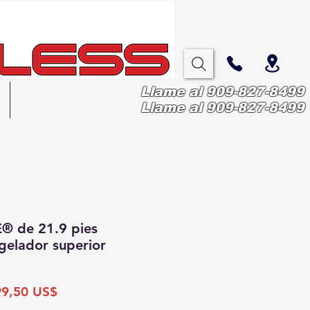
Llame al 909-827-8499
More
Llame al 909-827-8499
E® de 21.9 pies
gelador superior
ecio
Precio
99,50 US$
de