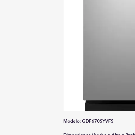
Modelo: GDF670SYVFS
Dimensiones (Ancho x Alto x Profu