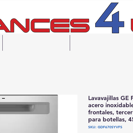
Financiación
Contáctanos
gratuita en 48 horas
ecogida el mismo día
Lavavajillas GE
acero inoxidabl
frontales, terce
para botellas, 
SKU: GDF670SYVFS