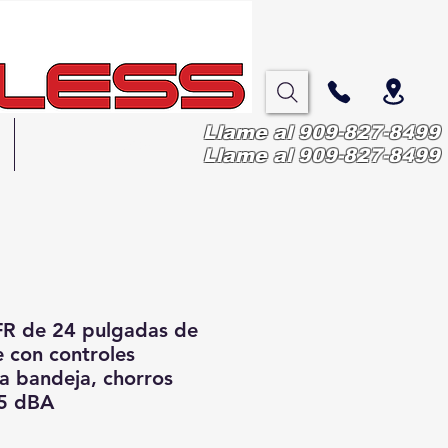
Llame al 909-827-8499
More
Llame al 909-827-8499
 FR de 24 pulgadas de
e con controles
ra bandeja, chorros
45 dBA