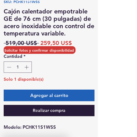
SKU: PCHK11S1WSS
Posibilidad de recogida el mismo día
Cajón calentador empotrable
GE de 76 cm (30 pulgadas) de
acero inoxidable con control de
temperatura variable.
Precio
Precio
 519,00 US$ 
259,50 US$
de
Solicitar fotos y confirmar disponibilidad
oferta
Cantidad
*
Solo 1 disponible(s)
Agregar al carrito
Realizar compra
Modelo: PCHK11S1WSS