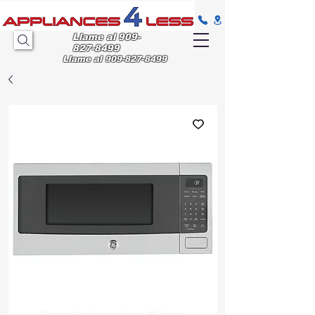
Llame al
909-
827-8499
Llame al
909-827-8499
Entrega
local gratuita en 48 horas