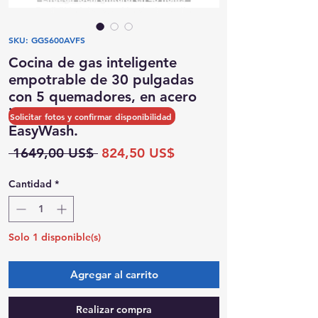
Posibilidad de recogida el mismo día
SKU: GGS600AVFS
Cocina de gas inteligente
empotrable de 30 pulgadas
con 5 quemadores, en acero
inoxidable, con horno
Solicitar fotos y confirmar disponibilidad
EasyWash.
Precio
Precio
 1649,00 US$ 
824,50 US$
de
oferta
Cantidad
*
Solo 1 disponible(s)
Agregar al carrito
Realizar compra