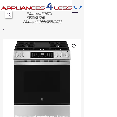
Llame al
909-
827-8499
Llame al
909-827-8499
Entrega
local gratuita en 48 horas