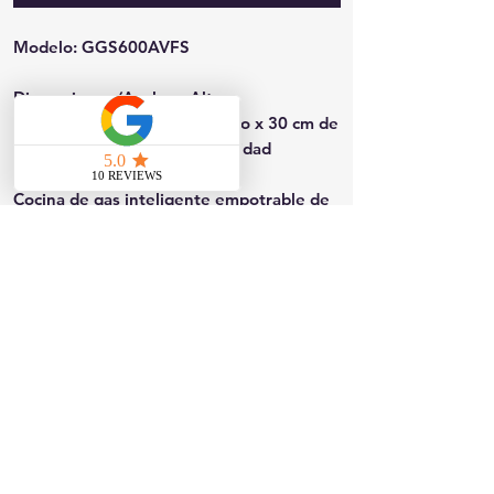
Modelo: GGS600AVFS
Dimensiones (Ancho x Alto x
Profundidad): 37,12 cm de alto x 30 cm de
ancho x 28,62 cm de profundidad
Cocina de gas inteligente empotrable de
30 pulgadas con 5 quemadores, acabado
en acero inoxidable, bandeja de horno
EasyWash y freidora de aire sin
precalentamiento.
Contáctanos
817 W Colton Ave, Redlands, CA 92374