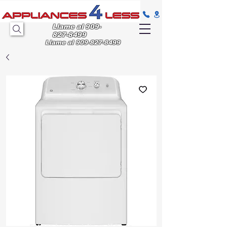
Llame al
909-
827-8499
Llame al
909-827-8499
Entrega
local gratuita en 48 horas