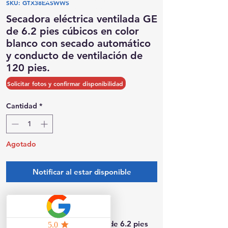
SKU: GTX38EASWWS
Posibilidad de recogida el mismo día
Secadora eléctrica ventilada GE
de 6.2 pies cúbicos en color
blanco con secado automático
y conducto de ventilación de
120 pies.
Precio
Precio
 699,00 US$ 
349,50 US$
Solicitar fotos y confirmar disponibilidad
de
oferta
Cantidad
*
Agotado
Notificar al estar disponible
Modelo: GTX38EASWWS
Secadora eléctrica ventilada de 6.2 pies