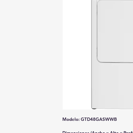
Modelo: GTD48GASWWB
Dimensiones (Ancho x Alto x Prof