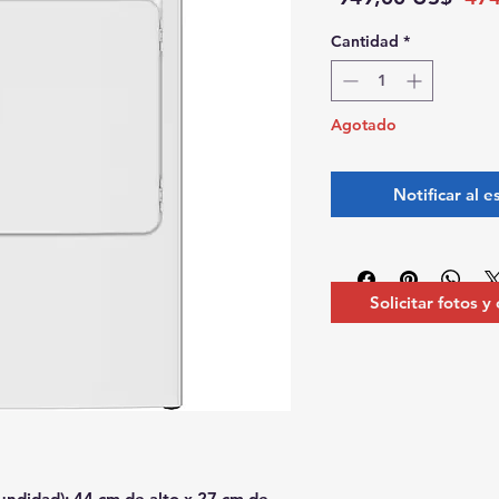
Cantidad
*
Agotado
Notificar al e
Solicitar fotos y
undidad): 44 cm de alto x 27 cm de