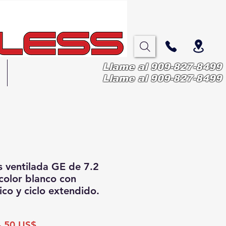
Llame al 909-827-8499
More
Llame al 909-827-8499
 ventilada GE de 7.2
color blanco con
co y ciclo extendido.
cio
Precio
,50 US$