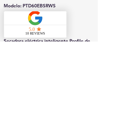
Modelo: PTD60EBSRWS
Dimensiones (Ancho x Alto x
Profundidad): 27 x 46 x 31
Secadora eléctrica inteligente Profile de
7.4 pies cúbicos en color blanco con ciclo
de desinfección y secado con sensor,
certificación ENERGY STAR.
Contáctanos
817 W Colton Ave, Redlands, CA 92374
Teléfono:
909-827-8499
jjappliances4less@gmail.com
Horario de la tienda: