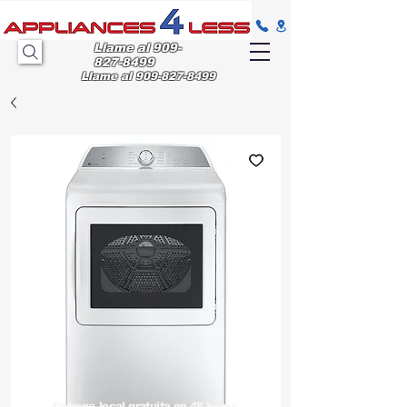
Llame al
909-
827-8499
Llame al
909-827-8499
Entrega
local gratuita en 48 horas