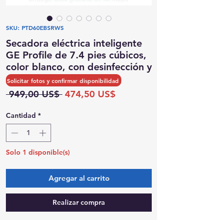
Posibilidad de recogida el mismo día
SKU: PTD60EBSRWS
Secadora eléctrica inteligente
GE Profile de 7.4 pies cúbicos,
color blanco, con desinfección y
secado con sensor.
Solicitar fotos y confirmar disponibilidad
Precio
Precio
 949,00 US$ 
474,50 US$
de
oferta
Cantidad
*
Solo 1 disponible(s)
Agregar al carrito
Realizar compra