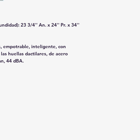
didad): 23 3/4'' An. x 24'' Pr. x 34''
s, empotrable, inteligente, con
las huellas dactilares, de acero
an, 44 dBA.
Horario de la tienda:
, CA 92374
De lunes a domingo, de 10:00 a 18:0