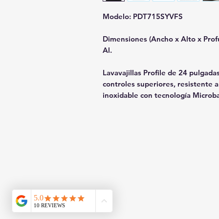
Modelo: PDT715SYVFS
Dimensiones (Ancho x Alto x Profun
Al.
Lavavajillas Profile de 24 pulgada
controles superiores, resistente a 
inoxidable con tecnología Microb
Contáctanos
817 W Colton Ave, Redlands
Teléfono: 909-827-8499
jjappliances4less@gmail.com