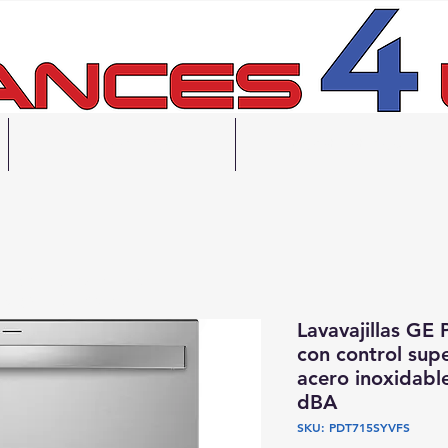
Financiación
Contáctanos
gratuita en 48 horas
ecogida el mismo día
Lavavajillas GE 
con control supe
acero inoxidabl
dBA
SKU: PDT715SYVFS