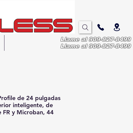
Llame al 909-827-8499
More
Llame al 909-827-8499
Profile de 24 pulgadas
rior inteligente, de
e FR y Microban, 44