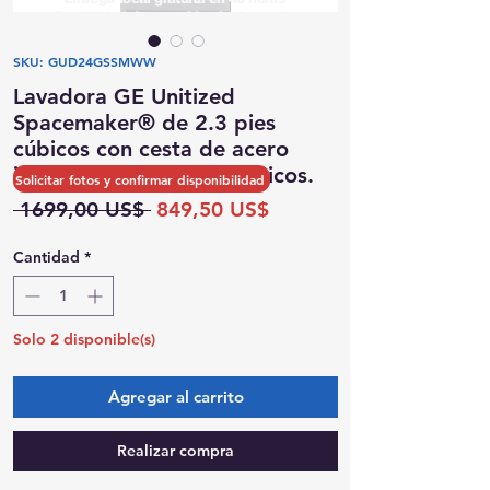
Posibilidad de recogida el mismo día
SKU: GUD24GSSMWW
Lavadora GE Unitized
Spacemaker® de 2.3 pies
cúbicos con cesta de acero
inoxidable y 4.4 pies cúbicos.
Solicitar fotos y confirmar disponibilidad
Precio
Precio
 1699,00 US$ 
849,50 US$
de
oferta
Cantidad
*
Solo 2 disponible(s)
Agregar al carrito
Realizar compra