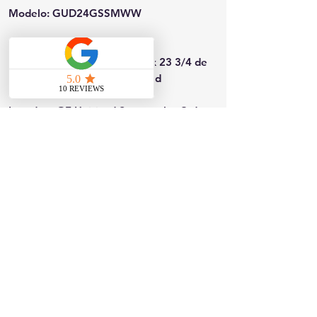
Modelo: GUD24GSSMWW
Dimensiones (Ancho x Alto x
Profundidad): 74 7/8 de alto x 23 3/4 de
ancho x 27 3/8 de profundidad
Lavadora GE Unitized Spacemaker® de
2.3 pies cúbicos de capacidad con cesta
de acero inoxidable y secadora de gas de
4.4 pies cúbicos de capacidad.
Contáctanos
817 W Colton Ave, Redlands, CA 92374
Teléfono:
909-827-8499
jjappliances4less@gmail.com