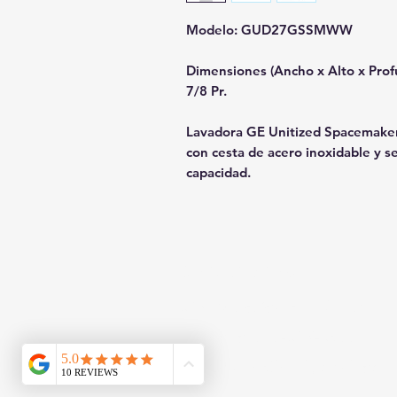
Modelo: GUD27GSSMWW
Dimensiones (Ancho x Alto x Profu
7/8 Pr.
Lavadora GE Unitized Spacemaker
con cesta de acero inoxidable y s
capacidad.
Contáctanos
817 W Colton Ave, Redlands
Teléfono: 909-827-8499
jjappliances4less@gmail.com