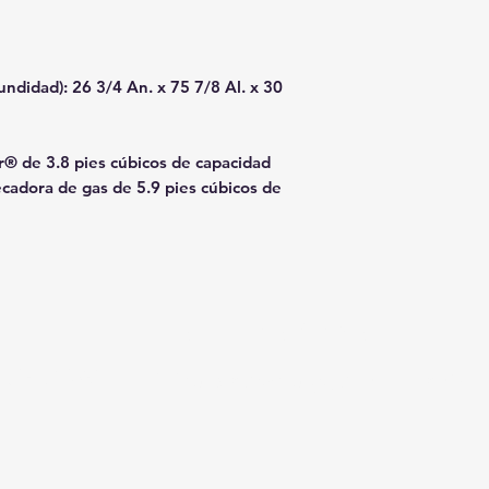
ndidad): 26 3/4 An. x 75 7/8 Al. x 30
® de 3.8 pies cúbicos de capacidad
ecadora de gas de 5.9 pies cúbicos de
Horario de la tienda:
, CA 92374
De lunes a domingo, de 10:00 a 18:0