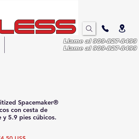
Llame al 909-827-8499
More
Llame al 909-827-8499
itized Spacemaker®
icos con cesta de
 y 5.9 pies cúbicos.
ecio
Precio
74,50 US$