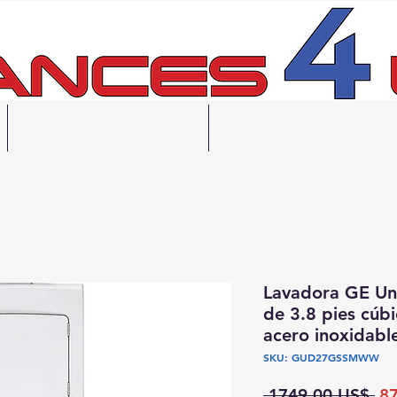
Financiación
Contáctanos
gratuita en 48 horas
ecogida el mismo día
Lavadora GE Un
de 3.8 pies cúb
acero inoxidable
SKU: GUD27GSSMWW
Pr
 1749,00 US$ 
8