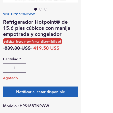
Posibilidad de recogida el mismo día
SKU: HPS16BTNRWW
Refrigerador Hotpoint® de
15.6 pies cúbicos con manija
empotrada y congelador
superior.
Solicitar fotos y confirmar disponibilidad
Precio
Precio
 839,00 US$ 
419,50 US$
de
oferta
Cantidad
*
Agotado
Notificar al estar disponible
Modelo
: HPS16BTNRWW