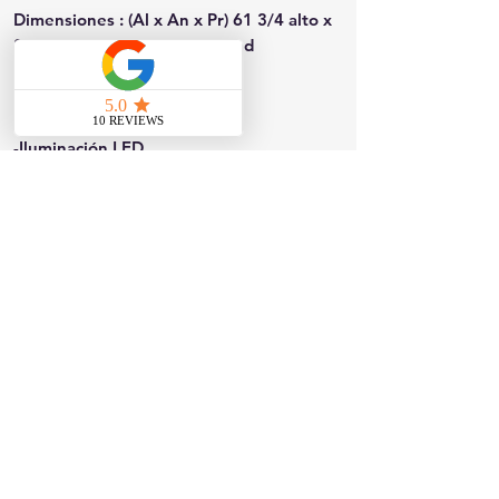
Dimensiones
: (Al x An x Pr) 61 3/4 alto x
28 ancho x 30 1/2 profundidad
-Diseñado para durar
-Iluminación LED
-Estantes de alambre ajustables
Contáctanos
817 W Colton Ave, Redlands, CA 92374
Teléfono:
909-827-8499
jjappliances4less@gmail.com
Horario de la tienda: