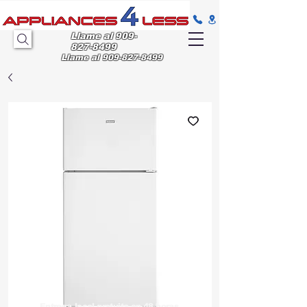
Llame al
909-
827-8499
Llame al
909-827-8499
Entrega
local gratuita en 48 horas