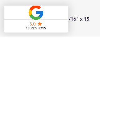
Dimensiones (Ancho x Alto x
Profundidad): 29 7/8" x 17 15/16" x 15
7/8"
Microondas inteligente de 2.1 pies
cúbicos para instalar sobre la estufa con
ExtendaVent®2.0 y EasyClean®.
Contáctanos
817 W Colton Ave, Redlands, CA 92374
Teléfono:
909-827-8499
jjappliances4less@gmail.com
Horario de la tienda: