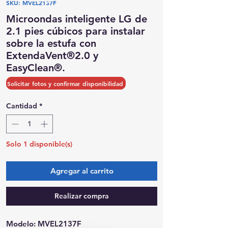
SKU: MVEL2137F
Posibilidad de recogida el mismo día
Microondas inteligente LG de
2.1 pies cúbicos para instalar
sobre la estufa con
ExtendaVent®2.0 y
EasyClean®.
Precio
Precio
 599,00 US$ 
299,50 US$
Solicitar fotos y confirmar disponibilidad
de
oferta
Cantidad
*
Solo 1 disponible(s)
Agregar al carrito
Realizar compra
Modelo: MVEL2137F