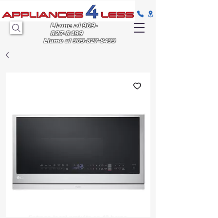
Llame al
909-
827-8499
Llame al
909-827-8499
Entrega
local gratuita en 48 horas