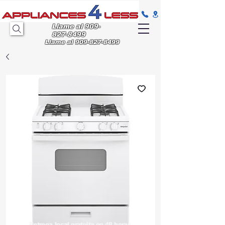
Llame al
909-
827-8499
Llame al
909-827-8499
Entrega
local gratuita en 48 horas