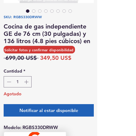
Posibilidad de recogida el mismo día
SKU: RGBS330DRWW
Cocina de gas independiente
GE de 76 cm (30 pulgadas) y
136 litros (4.8 pies cúbicos) en
color blanco.
Solicitar fotos y confirmar disponibilidad
Precio
Precio
 699,00 US$ 
349,50 US$
de
oferta
Cantidad
*
Agotado
Notificar al estar disponible
Modelo: RGBS330DRWW