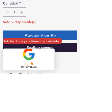
oferta
Cantidad
*
Posibilidad de recogida el mismo día
Solo 2 disponible(s)
Agregar al carrito
Solicitar fotos y confirmar disponibilidad
Realizar compra
Modelo: TP8830
Contáctanos
817 W Colton Ave, Redlands, CA 92374
Teléfono:
909-827-8499