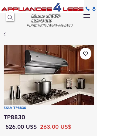
Llame al
909-
827-8499
Llame al
909-827-8499
SKU: TP8830
TP8830
Precio
Precio
 526,00 US$ 
263,00 US$
de
Entrega
local gratuita en 48 horas